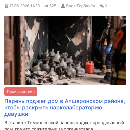
17.06.2026
11:20
625
Вася Горбачёв
0
Происшествия
Парень поджег дом в Апшеронском районе,
чтобы раскрыть нарколабораторию
девушки
В станице Темнолесской парень поджег арендованный
дом, где его сожительница организовала