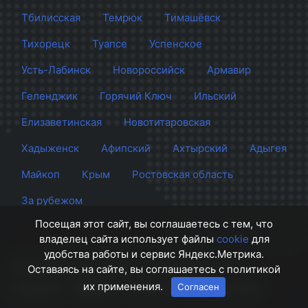
Тбилисская
Темрюк
Тимашёвск
Тихорецк
Туапсе
Успенское
Усть-Лабинск
Новороссийск
Армавир
Геленджик
Горячий Ключ
Ильский
Елизаветинская
Новотитаровская
Хадыженск
Афипский
Ахтырский
Адыгея
Майкоп
Крым
Ростовская область
За рубежом
Посещая этот сайт, вы соглашаетесь с тем, что
владелец сайта использует файлы
cookie
для
удобства работы и сервис Яндекс.Метрика.
Сайт Краснодара
© 2012 - 2026 СМИ Кубани
Оставаясь на сайте, вы соглашаетесь с политикой
их применения.
Согласен
О проекте
Правила
Контакты
Напишите нам