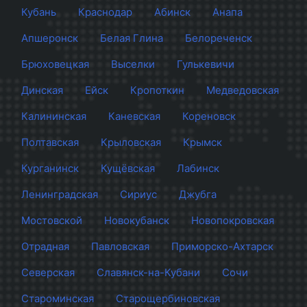
Кубань
Краснодар
Абинск
Анапа
Апшеронск
Белая Глина
Белореченск
Брюховецкая
Выселки
Гулькевичи
Динская
Ейск
Кропоткин
Медведовская
Калининская
Каневская
Кореновск
Полтавская
Крыловская
Крымск
Курганинск
Кущёвская
Лабинск
Ленинградская
Сириус
Джубга
Мостовской
Новокубанск
Новопокровская
Отрадная
Павловская
Приморско-Ахтарск
Северская
Славянск-на-Кубани
Сочи
Староминская
Старощербиновская