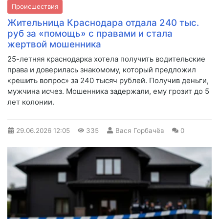
Происшествия
Жительница Краснодара отдала 240 тыс.
руб за «помощь» с правами и стала
жертвой мошенника
25-летняя краснодарка хотела получить водительские
права и доверилась знакомому, который предложил
«решить вопрос» за 240 тысяч рублей. Получив деньги,
мужчина исчез. Мошенника задержали, ему грозит до 5
лет колонии.
29.06.2026
12:05
335
Вася Горбачёв
0