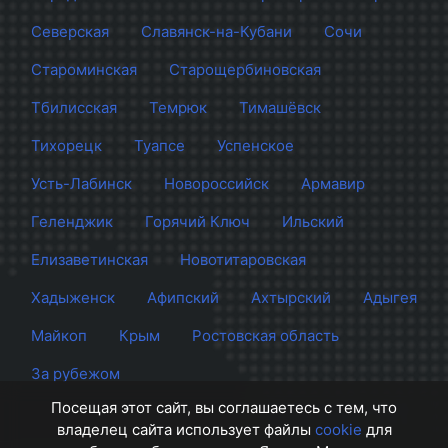
Северская
Славянск-на-Кубани
Сочи
Староминская
Старощербиновская
Тбилисская
Темрюк
Тимашёвск
Тихорецк
Туапсе
Успенское
Усть-Лабинск
Новороссийск
Армавир
Геленджик
Горячий Ключ
Ильский
Елизаветинская
Новотитаровская
Хадыженск
Афипский
Ахтырский
Адыгея
Майкоп
Крым
Ростовская область
За рубежом
Посещая этот сайт, вы соглашаетесь с тем, что
владелец сайта использует файлы
cookie
для