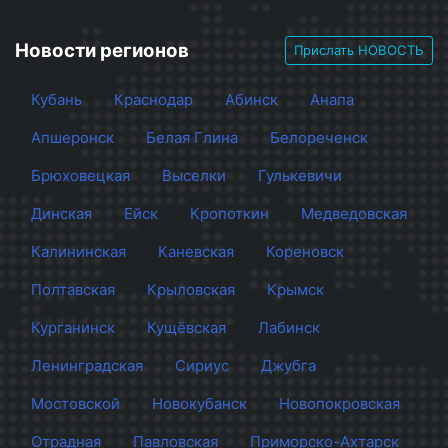
Новости регионов
Прислать НОВОСТЬ
Кубань
Краснодар
Абинск
Анапа
Апшеронск
Белая Глина
Белореченск
Брюховецкая
Выселки
Гулькевичи
Динская
Ейск
Кропоткин
Медведовская
Калининская
Каневская
Кореновск
Полтавская
Крыловская
Крымск
Курганинск
Кущёвская
Лабинск
Ленинградская
Сириус
Джубга
Мостовской
Новокубанск
Новопокровская
Отрадная
Павловская
Приморско-Ахтарск