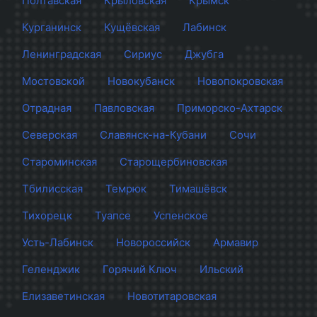
Полтавская
Крыловская
Крымск
Курганинск
Кущёвская
Лабинск
Ленинградская
Сириус
Джубга
Мостовской
Новокубанск
Новопокровская
Отрадная
Павловская
Приморско-Ахтарск
Северская
Славянск-на-Кубани
Сочи
Староминская
Старощербиновская
Тбилисская
Темрюк
Тимашёвск
Тихорецк
Туапсе
Успенское
Усть-Лабинск
Новороссийск
Армавир
Геленджик
Горячий Ключ
Ильский
Елизаветинская
Новотитаровская