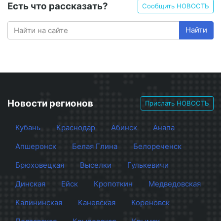
Есть что рассказать?
Сообщить НОВОСТЬ
Найти
Новости регионов
Прислать НОВОСТЬ
Кубань
Краснодар
Абинск
Анапа
Апшеронск
Белая Глина
Белореченск
Брюховецкая
Выселки
Гулькевичи
Динская
Ейск
Кропоткин
Медведовская
Калининская
Каневская
Кореновск