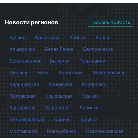
Новости регионов
Прислать НОВОСТЬ
Кубань
Краснодар
Абинск
Анапа
Апшеронск
Белая Глина
Белореченск
Брюховецкая
Выселки
Гулькевичи
Динская
Ейск
Кропоткин
Медведовская
Калининская
Каневская
Кореновск
Полтавская
Крыловская
Крымск
Курганинск
Кущёвская
Лабинск
Ленинградская
Сириус
Джубга
Мостовской
Новокубанск
Новопокровская