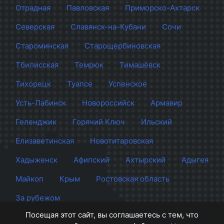
Отрадная
Павловская
Приморско-Ахтарск
Северская
Славянск-на-Кубани
Сочи
Староминская
Старощербиновская
Тбилисская
Темрюк
Тимашёвск
Тихорецк
Туапсе
Успенское
Усть-Лабинск
Новороссийск
Армавир
Геленджик
Горячий Ключ
Ильский
Елизаветинская
Новотитаровская
Хадыженск
Афипский
Ахтырский
Адыгея
Майкоп
Крым
Ростовская область
За рубежом
Посещая этот сайт, вы соглашаетесь с тем, что