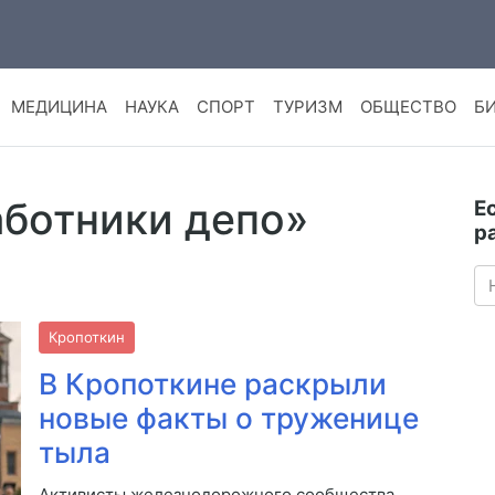
МЕДИЦИНА
НАУКА
СПОРТ
ТУРИЗМ
ОБЩЕСТВО
Б
аботники депо»
Е
р
Кропоткин
В Кропоткине раскрыли
новые факты о труженице
тыла
Активисты железнодорожного сообщества