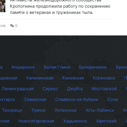
Кропоткина продолжили работу по сохранению
памяти о ветеранах и тружениках тыла.
сов
0
а
Апшеронск
Белая Глина
Белореченск
Брюх
довская
Калининская
Каневская
Кореновск
П
Ленинградская
Сириус
Джубга
Мостовской
Ахтарск
Северская
Славянск-на-Кубани
Сочи
Тихорецк
Туапсе
Успенское
Усть-Лабинск
Н
ская
Новотитаровская
Хадыженск
Афипский