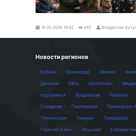
19.05.2026
19:02
465
Владислав Буту
Новости регионов
Кубань
Краснодар
Абинск
Анап
Динская
Ейск
Кропоткин
Медве
Курганинск
Кущёвская
Лабинск
Отрадная
Павловская
Приморско-
Тбилисская
Темрюк
Тимашёвск
Горячий Ключ
Ильский
Елизаветин