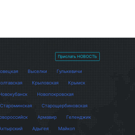
Прислать НОВОСТЬ
овецкая
Выселки
Гулькевичи
олтавская
Крыловская
Крымск
Новокубанск
Новопокровская
Староминская
Старощербиновская
овороссийск
Армавир
Геленджик
Ахтырский
Адыгея
Майкоп