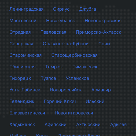
Ленинградская
Сириус
Джубга
Мостовской
Новокубанск
Новопокровская
Отрадная
Павловская
Приморско-Ахтарск
Северская
Славянск-на-Кубани
Сочи
Староминская
Старощербиновская
Тбилисская
Темрюк
Тимашёвск
Тихорецк
Туапсе
Успенское
Усть-Лабинск
Новороссийск
Армавир
Геленджик
Горячий Ключ
Ильский
Елизаветинская
Новотитаровская
Хадыженск
Афипский
Ахтырский
Адыгея
Майкоп
Крым
Ростовская область