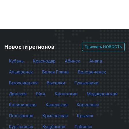
Новости регионов
Прислать НОВОСТЬ
Кубань
Краснодар
Абинск
Анапа
Апшеронск
Белая Глина
Белореченск
Брюховецкая
Выселки
Гулькевичи
Динская
Ейск
Кропоткин
Медведовская
Калининская
Каневская
Кореновск
Полтавская
Крыловская
Крымск
Курганинск
Кущёвская
Лабинск