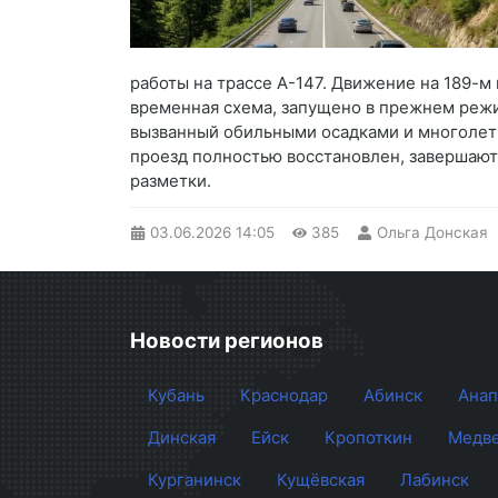
работы на трассе А-147. Движение на 189-м 
временная схема, запущено в прежнем режи
вызванный обильными осадками и многолетн
проезд полностью восстановлен, завершают
разметки.
03.06.2026
14:05
385
Ольга Донская
Новости регионов
Кубань
Краснодар
Абинск
Анап
Динская
Ейск
Кропоткин
Медве
Курганинск
Кущёвская
Лабинск