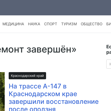
МЕДИЦИНА
НАУКА
СПОРТ
ТУРИЗМ
ОБЩЕСТВО
Б
емонт завершён»
Е
р
Краснодарский край
На трассе А-147 в
Краснодарском крае
завершили восстановление
после оползня