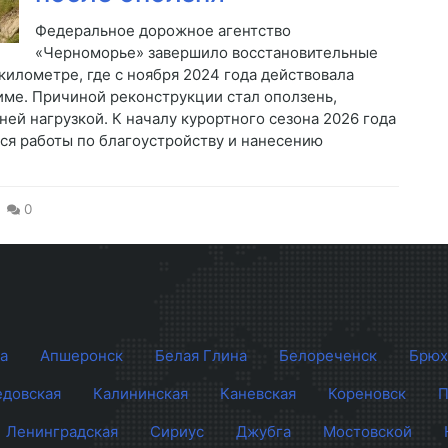
Федеральное дорожное агентство
«Черноморье» завершило восстановительные
километре, где с ноября 2024 года действовала
ме. Причиной реконструкции стал оползень,
ей нагрузкой. К началу курортного сезона 2026 года
ся работы по благоустройству и нанесению
0
а
Апшеронск
Белая Глина
Белореченск
Брюх
довская
Калининская
Каневская
Кореновск
П
Ленинградская
Сириус
Джубга
Мостовской