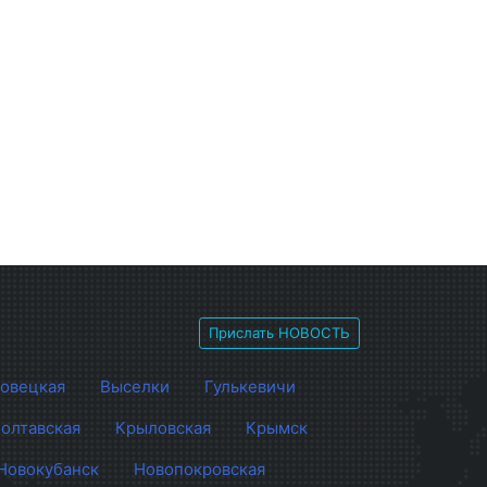
Прислать НОВОСТЬ
овецкая
Выселки
Гулькевичи
олтавская
Крыловская
Крымск
Новокубанск
Новопокровская