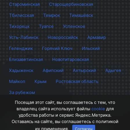
Староминская
Старощербиновская
Тбилисская
Темрюк
Тимашёвск
Тихорецк
Туапсе
Успенское
Усть-Лабинск
Новороссийск
Армавир
Геленджик
Горячий Ключ
Ильский
Елизаветинская
Новотитаровская
Хадыженск
Афипский
Ахтырский
Адыгея
Майкоп
Крым
Ростовская область
За рубежом
Посещая этот сайт, вы соглашаетесь с тем, что
владелец сайта использует файлы
cookie
для
удобства работы и сервис Яндекс.Метрика.
Сайт Краснодара
© 2012 - 2026 СМИ Кубани
Оставаясь на сайте, вы соглашаетесь с политикой
их применения.
Согласен
О проекте
Правила
Контакты
Напишите нам