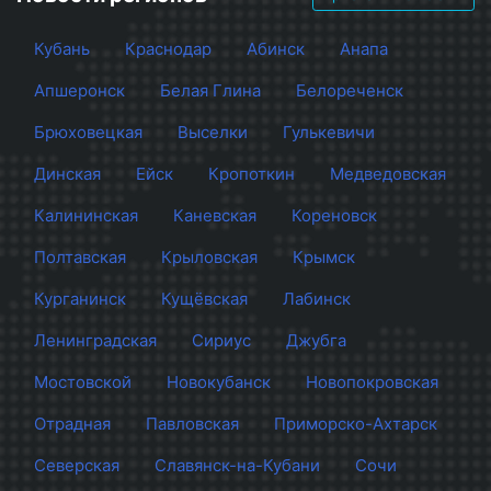
Кубань
Краснодар
Абинск
Анапа
Апшеронск
Белая Глина
Белореченск
Брюховецкая
Выселки
Гулькевичи
Динская
Ейск
Кропоткин
Медведовская
Калининская
Каневская
Кореновск
Полтавская
Крыловская
Крымск
Курганинск
Кущёвская
Лабинск
Ленинградская
Сириус
Джубга
Мостовской
Новокубанск
Новопокровская
Отрадная
Павловская
Приморско-Ахтарск
Северская
Славянск-на-Кубани
Сочи