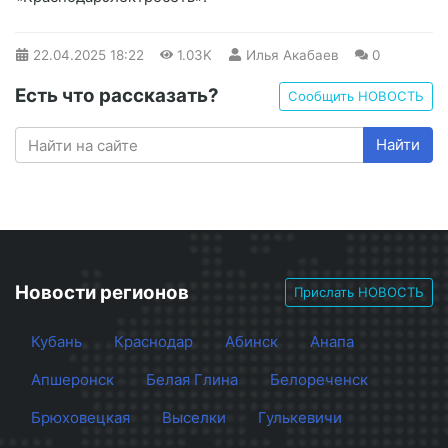
22.04.2025
18:22
1.03K
Илья Акабаев
0
Есть что рассказать?
Сообщить НОВОСТЬ
Найти
Новости регионов
Прислать НОВОСТЬ
Кубань
Краснодар
Абинск
Анапа
Апшеронск
Белая Глина
Белореченск
Брюховецкая
Выселки
Гулькевичи