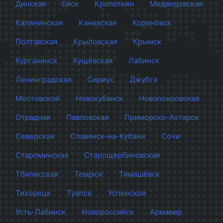
Динская
Ейск
Кропоткин
Медведовская
Калининская
Каневская
Кореновск
Полтавская
Крыловская
Крымск
Курганинск
Кущёвская
Лабинск
Ленинградская
Сириус
Джубга
Мостовской
Новокубанск
Новопокровская
Отрадная
Павловская
Приморско-Ахтарск
Северская
Славянск-на-Кубани
Сочи
Староминская
Старощербиновская
Тбилисская
Темрюк
Тимашёвск
Тихорецк
Туапсе
Успенское
Усть-Лабинск
Новороссийск
Армавир