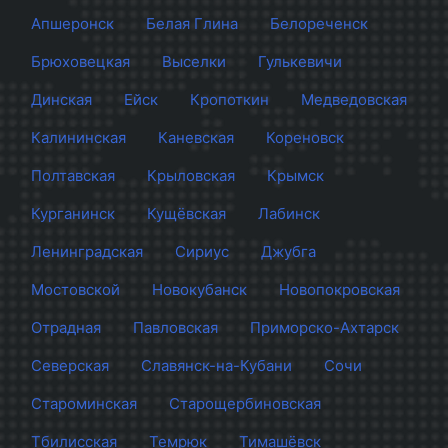
Апшеронск
Белая Глина
Белореченск
Брюховецкая
Выселки
Гулькевичи
Динская
Ейск
Кропоткин
Медведовская
Калининская
Каневская
Кореновск
Полтавская
Крыловская
Крымск
Курганинск
Кущёвская
Лабинск
Ленинградская
Сириус
Джубга
Мостовской
Новокубанск
Новопокровская
Отрадная
Павловская
Приморско-Ахтарск
Северская
Славянск-на-Кубани
Сочи
Староминская
Старощербиновская
Тбилисская
Темрюк
Тимашёвск