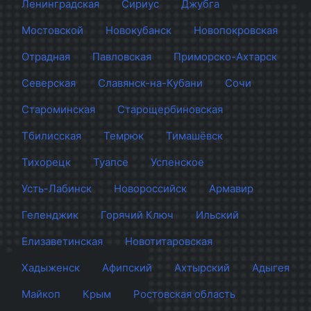
Ленинградская
Сириус
Джубга
Мостовской
Новокубанск
Новопокровская
Отрадная
Павловская
Приморско-Ахтарск
Северская
Славянск-на-Кубани
Сочи
Староминская
Старощербиновская
Тбилисская
Темрюк
Тимашёвск
Тихорецк
Туапсе
Успенское
Усть-Лабинск
Новороссийск
Армавир
Геленджик
Горячий Ключ
Ильский
Елизаветинская
Новотитаровская
Хадыженск
Афипский
Ахтырский
Адыгея
Майкоп
Крым
Ростовская область