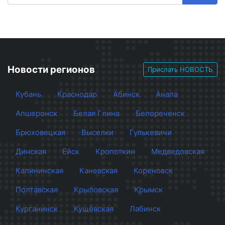
Новости регионов
Прислать НОВОСТЬ
Кубань
Краснодар
Абинск
Анапа
Апшеронск
Белая Глина
Белореченск
Брюховецкая
Выселки
Гулькевичи
Динская
Ейск
Кропоткин
Медведовская
Калининская
Каневская
Кореновск
Полтавская
Крыловская
Крымск
Курганинск
Кущёвская
Лабинск