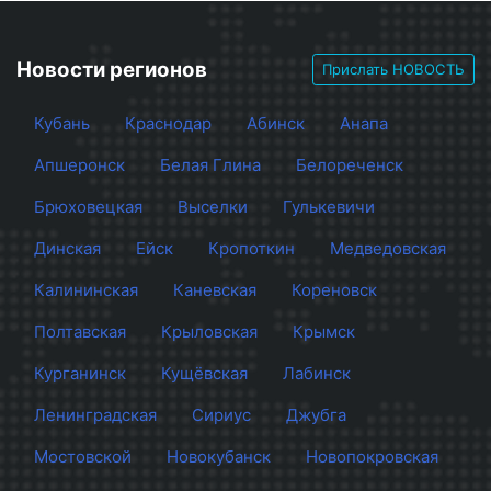
Новости регионов
Прислать НОВОСТЬ
Кубань
Краснодар
Абинск
Анапа
Апшеронск
Белая Глина
Белореченск
Брюховецкая
Выселки
Гулькевичи
Динская
Ейск
Кропоткин
Медведовская
Калининская
Каневская
Кореновск
Полтавская
Крыловская
Крымск
Курганинск
Кущёвская
Лабинск
Ленинградская
Сириус
Джубга
Мостовской
Новокубанск
Новопокровская