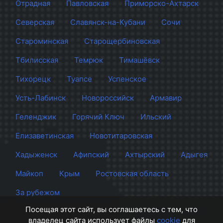
Отрадная
Павловская
Приморско-Ахтарск
Северская
Славянск-на-Кубани
Сочи
Староминская
Старощербиновская
Тбилисская
Темрюк
Тимашёвск
Тихорецк
Туапсе
Успенское
Усть-Лабинск
Новороссийск
Армавир
Геленджик
Горячий Ключ
Ильский
Елизаветинская
Новотитаровская
Хадыженск
Афипский
Ахтырский
Адыгея
Майкоп
Крым
Ростовская область
За рубежом
Посещая этот сайт, вы соглашаетесь с тем, что
владелец сайта использует файлы
cookie
для