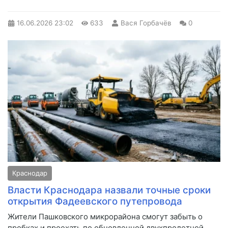
16.06.2026
23:02
633
Вася Горбачёв
0
Краснодар
Власти Краснодара назвали точные сроки
открытия Фадеевского путепровода
Жители Пашковского микрорайона смогут забыть о
пробках и проехать по обновленной двухпролетной