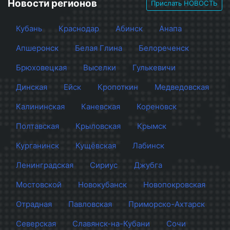
Новости регионов
Прислать НОВОСТЬ
Кубань
Краснодар
Абинск
Анапа
Апшеронск
Белая Глина
Белореченск
Брюховецкая
Выселки
Гулькевичи
Динская
Ейск
Кропоткин
Медведовская
Калининская
Каневская
Кореновск
Полтавская
Крыловская
Крымск
Курганинск
Кущёвская
Лабинск
Ленинградская
Сириус
Джубга
Мостовской
Новокубанск
Новопокровская
Отрадная
Павловская
Приморско-Ахтарск
Северская
Славянск-на-Кубани
Сочи