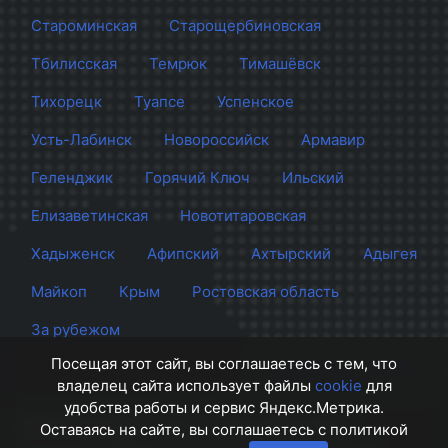
Староминская
Старощербиновская
Тбилисская
Темрюк
Тимашёвск
Тихорецк
Туапсе
Успенское
Усть-Лабинск
Новороссийск
Армавир
Геленджик
Горячий Ключ
Ильский
Елизаветинская
Новотитаровская
Хадыженск
Афипский
Ахтырский
Адыгея
Майкоп
Крым
Ростовская область
За рубежом
Посещая этот сайт, вы соглашаетесь с тем, что
владелец сайта использует файлы
cookie
для
удобства работы и сервис Яндекс.Метрика.
Сайт Краснодара
© 2012 - 2026 СМИ Кубани
Оставаясь на сайте, вы соглашаетесь с политикой