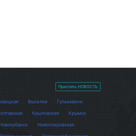
Прислать НОВОСТЬ
овецкая
Выселки
Гулькевичи
олтавская
Крыловская
Крымск
Новокубанск
Новопокровская