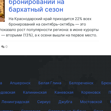
бронирований на
бархатный сезон
На Краснодарский край приходится 22% всех
бронирований на сентябрь–октябрь — это
показало рост популярности региона: в июне курорты
 — вторыми (13%), а к осени вышли на первое место.
0
а
Апшеронск
Белая Глина
Белореченск
Брюх
довская
Калининская
Каневская
Кореновск
П
Ленинградская
Сириус
Джубга
Мостовской