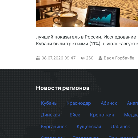
лучший показатель в России. Исследование 
Кубани были третьими (11%), в июле–августе
08.07.2026
09:47
260
Вася Горбачёв
Новости регионов
Кубань
Краснодар
Абинск
Анап
Динская
Ейск
Кропоткин
Медве
Курганинск
Кущёвская
Лабинск