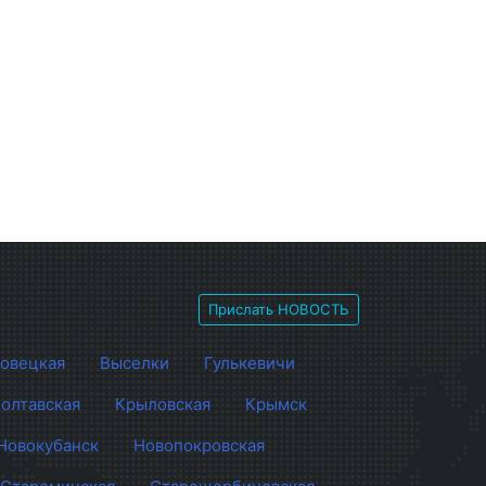
Прислать НОВОСТЬ
овецкая
Выселки
Гулькевичи
олтавская
Крыловская
Крымск
Новокубанск
Новопокровская