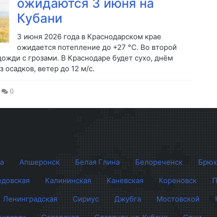
ожидаются 3 июня на
Кубани
3 июня 2026 года в Краснодарском крае
ожидается потепление до +27 °C. Во второй
ожди с грозами. В Краснодаре будет сухо, днём
осадков, ветер до 12 м/с.
0
а
Апшеронск
Белая Глина
Белореченск
Брюх
довская
Калининская
Каневская
Кореновск
П
Ленинградская
Сириус
Джубга
Мостовской