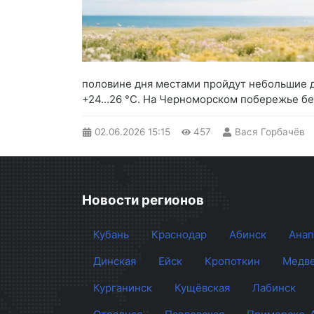
половине дня местами пройдут небольшие д
+24…26 °C. На Черноморском побережье без 
02.06.2026
15:15
457
Вася Горбачёв
Новости регионов
Кубань
Краснодар
Абинск
Анап
Динская
Ейск
Кропоткин
Медве
Курганинск
Кущёвская
Лабинск