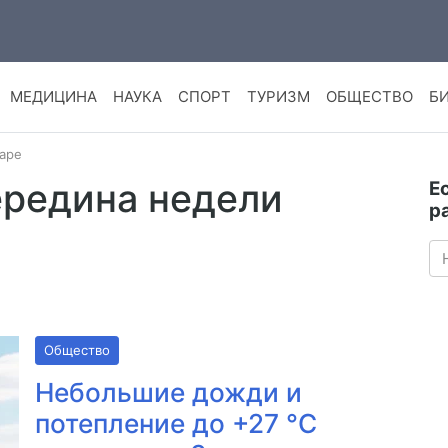
МЕДИЦИНА
НАУКА
СПОРТ
ТУРИЗМ
ОБЩЕСТВО
Б
даре
ередина недели
Е
р
Общество
Небольшие дожди и
потепление до +27 °С