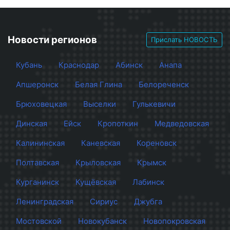
Новости регионов
Прислать НОВОСТЬ
Кубань
Краснодар
Абинск
Анапа
Апшеронск
Белая Глина
Белореченск
Брюховецкая
Выселки
Гулькевичи
Динская
Ейск
Кропоткин
Медведовская
Калининская
Каневская
Кореновск
Полтавская
Крыловская
Крымск
Курганинск
Кущёвская
Лабинск
Ленинградская
Сириус
Джубга
Мостовской
Новокубанск
Новопокровская