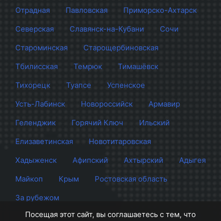
Отрадная
Павловская
Приморско-Ахтарск
Северская
Славянск-на-Кубани
Сочи
Староминская
Старощербиновская
Тбилисская
Темрюк
Тимашёвск
Тихорецк
Туапсе
Успенское
Усть-Лабинск
Новороссийск
Армавир
Геленджик
Горячий Ключ
Ильский
Елизаветинская
Новотитаровская
Хадыженск
Афипский
Ахтырский
Адыгея
Майкоп
Крым
Ростовская область
За рубежом
Посещая этот сайт, вы соглашаетесь с тем, что