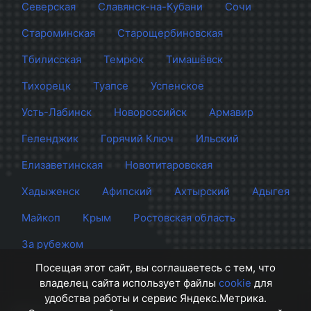
Северская
Славянск-на-Кубани
Сочи
Староминская
Старощербиновская
Тбилисская
Темрюк
Тимашёвск
Тихорецк
Туапсе
Успенское
Усть-Лабинск
Новороссийск
Армавир
Геленджик
Горячий Ключ
Ильский
Елизаветинская
Новотитаровская
Хадыженск
Афипский
Ахтырский
Адыгея
Майкоп
Крым
Ростовская область
За рубежом
Посещая этот сайт, вы соглашаетесь с тем, что
владелец сайта использует файлы
cookie
для
удобства работы и сервис Яндекс.Метрика.
Сайт Краснодара
© 2012 - 2026 СМИ Кубани