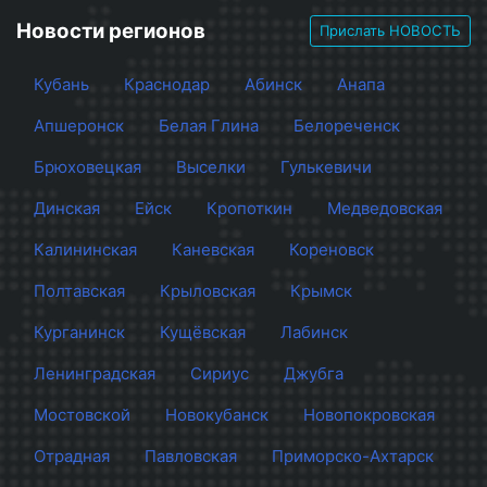
Новости регионов
Прислать НОВОСТЬ
Кубань
Краснодар
Абинск
Анапа
Апшеронск
Белая Глина
Белореченск
Брюховецкая
Выселки
Гулькевичи
Динская
Ейск
Кропоткин
Медведовская
Калининская
Каневская
Кореновск
Полтавская
Крыловская
Крымск
Курганинск
Кущёвская
Лабинск
Ленинградская
Сириус
Джубга
Мостовской
Новокубанск
Новопокровская
Отрадная
Павловская
Приморско-Ахтарск