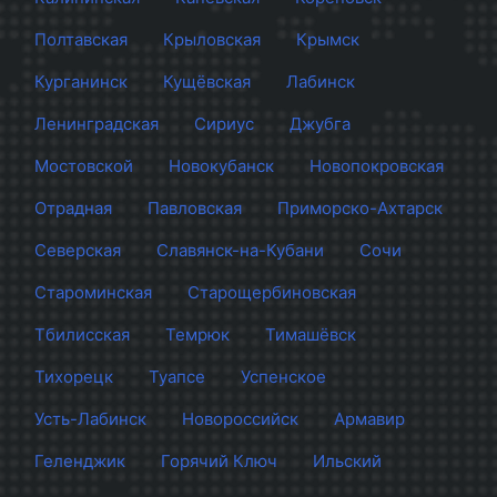
Полтавская
Крыловская
Крымск
Курганинск
Кущёвская
Лабинск
Ленинградская
Сириус
Джубга
Мостовской
Новокубанск
Новопокровская
Отрадная
Павловская
Приморско-Ахтарск
Северская
Славянск-на-Кубани
Сочи
Староминская
Старощербиновская
Тбилисская
Темрюк
Тимашёвск
Тихорецк
Туапсе
Успенское
Усть-Лабинск
Новороссийск
Армавир
Геленджик
Горячий Ключ
Ильский