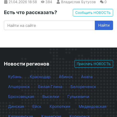
21.04.2026
18:58
384
Владислав Бутусов
0
Есть что рассказать?
Сообщить НОВОСТЬ
Найти
Новости регионов
Прислать НОВОСТЬ
Кубань
Краснодар
Абинск
Анапа
Апшеронск
Белая Глина
Белореченск
Брюховецкая
Выселки
Гулькевичи
Динская
Ейск
Кропоткин
Медведовская
Калининская
Каневская
Кореновск