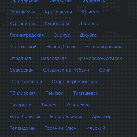
Калининская
Каневская
Кореновск
Полтавская
Крыловская
Крымск
Курганинск
Кущёвская
Лабинск
Ленинградская
Сириус
Джубга
Мостовской
Новокубанск
Новопокровская
Отрадная
Павловская
Приморско-Ахтарск
Северская
Славянск-на-Кубани
Сочи
Староминская
Старощербиновская
Тбилисская
Темрюк
Тимашёвск
Тихорецк
Туапсе
Успенское
Усть-Лабинск
Новороссийск
Армавир
Геленджик
Горячий Ключ
Ильский