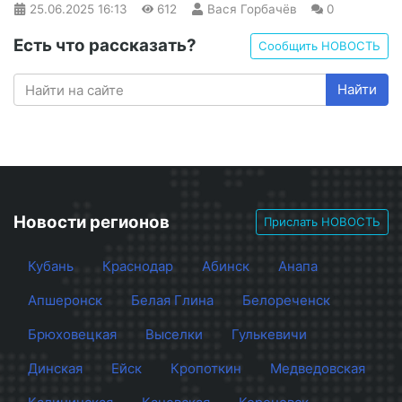
25.06.2025
16:13
612
Вася Горбачёв
0
Есть что рассказать?
Сообщить НОВОСТЬ
Найти
Новости регионов
Прислать НОВОСТЬ
Кубань
Краснодар
Абинск
Анапа
Апшеронск
Белая Глина
Белореченск
Брюховецкая
Выселки
Гулькевичи
Динская
Ейск
Кропоткин
Медведовская