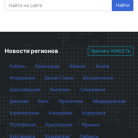
Найти
Новости регионов
Прислать НОВОСТЬ
Кубань
Краснодар
Абинск
Анапа
Апшеронск
Белая Глина
Белореченск
Брюховецкая
Выселки
Гулькевичи
Динская
Ейск
Кропоткин
Медведовская
Калининская
Каневская
Кореновск
Полтавская
Крыловская
Крымск
Курганинск
Кущёвская
Лабинск