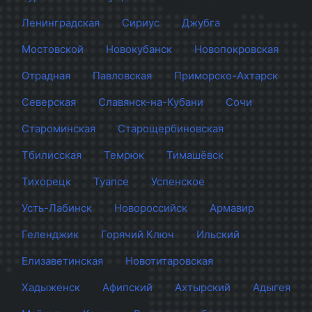
Ленинградская
Сириус
Джубга
Мостовской
Новокубанск
Новопокровская
Отрадная
Павловская
Приморско-Ахтарск
Северская
Славянск-на-Кубани
Сочи
Староминская
Старощербиновская
Тбилисская
Темрюк
Тимашёвск
Тихорецк
Туапсе
Успенское
Усть-Лабинск
Новороссийск
Армавир
Геленджик
Горячий Ключ
Ильский
Елизаветинская
Новотитаровская
Хадыженск
Афипский
Ахтырский
Адыгея