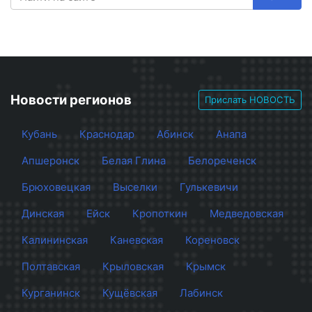
Новости регионов
Прислать НОВОСТЬ
Кубань
Краснодар
Абинск
Анапа
Апшеронск
Белая Глина
Белореченск
Брюховецкая
Выселки
Гулькевичи
Динская
Ейск
Кропоткин
Медведовская
Калининская
Каневская
Кореновск
Полтавская
Крыловская
Крымск
Курганинск
Кущёвская
Лабинск