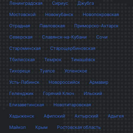
Ленинградская
Сириус
Джубга
Мостовской
Новокубанск
Новопокровская
Отрадная
Павловская
Приморско-Ахтарск
Северская
Славянск-на-Кубани
Сочи
Староминская
Старощербиновская
Тбилисская
Темрюк
Тимашёвск
Тихорецк
Туапсе
Успенское
Усть-Лабинск
Новороссийск
Армавир
Геленджик
Горячий Ключ
Ильский
Елизаветинская
Новотитаровская
Хадыженск
Афипский
Ахтырский
Адыгея
Майкоп
Крым
Ростовская область