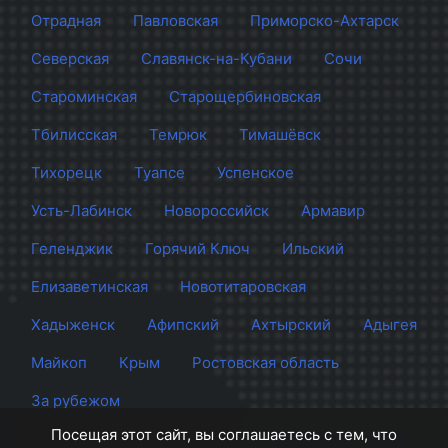
Отрадная
Павловская
Приморско-Ахтарск
Северская
Славянск-на-Кубани
Сочи
Староминская
Старощербиновская
Тбилисская
Темрюк
Тимашёвск
Тихорецк
Туапсе
Успенское
Усть-Лабинск
Новороссийск
Армавир
Геленджик
Горячий Ключ
Ильский
Елизаветинская
Новотитаровская
Хадыженск
Афипский
Ахтырский
Адыгея
Майкоп
Крым
Ростовская область
За рубежом
Посещая этот сайт, вы соглашаетесь с тем, что