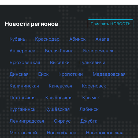
Новости регионов
Прислать НОВОСТЬ
Кубань
Краснодар
Абинск
Анапа
Апшеронск
Белая Глина
Белореченск
Брюховецкая
Выселки
Гулькевичи
Динская
Ейск
Кропоткин
Медведовская
Калининская
Каневская
Кореновск
Полтавская
Крыловская
Крымск
Курганинск
Кущёвская
Лабинск
Ленинградская
Сириус
Джубга
Мостовской
Новокубанск
Новопокровская