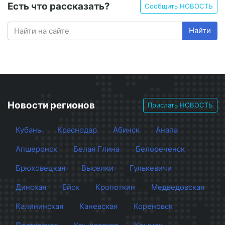
Есть что рассказать?
Сообщить НОВОСТЬ
Найти
Новости регионов
Прислать НОВОСТЬ
Кубань
Краснодар
Абинск
Анапа
Апшеронск
Белая Глина
Белореченск
Брюховецкая
Выселки
Гулькевичи
Динская
Ейск
Кропоткин
Медведовская
Калининская
Каневская
Кореновск