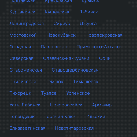
Полтавская
Крыловская
Крымск
Курганинск
Кущёвская
Лабинск
Ленинградская
Сириус
Джубга
Мостовской
Новокубанск
Новопокровская
Отрадная
Павловская
Приморско-Ахтарск
Северская
Славянск-на-Кубани
Сочи
Староминская
Старощербиновская
Тбилисская
Темрюк
Тимашёвск
Тихорецк
Туапсе
Успенское
Усть-Лабинск
Новороссийск
Армавир
Геленджик
Горячий Ключ
Ильский
Елизаветинская
Новотитаровская