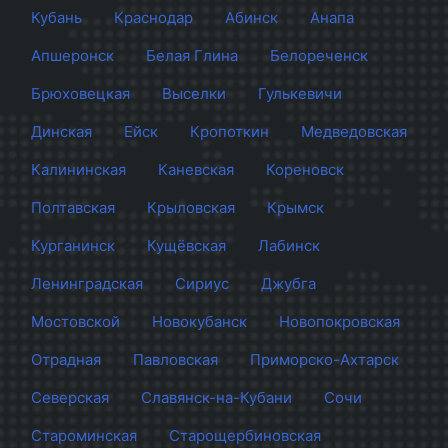
Кубань
Краснодар
Абинск
Анапа
Апшеронск
Белая Глина
Белореченск
Брюховецкая
Выселки
Гулькевичи
Динская
Ейск
Кропоткин
Медведовская
Калининская
Каневская
Кореновск
Полтавская
Крыловская
Крымск
Курганинск
Кущёвская
Лабинск
Ленинградская
Сириус
Джубга
Мостовской
Новокубанск
Новопокровская
Отрадная
Павловская
Приморско-Ахтарск
Северская
Славянск-на-Кубани
Сочи
Староминская
Старощербиновская