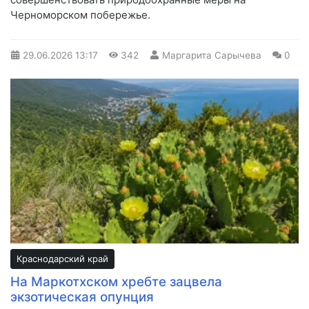
Черноморском побережье.
29.06.2026
13:17
342
Маргарита Сарычева
0
Краснодарский край
На Маркотхском хребте зацвела
экзотическая опунция