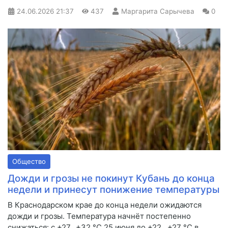
24.06.2026
21:37
437
Маргарита Сарычева
0
Общество
Дожди и грозы не покинут Кубань до конца
недели и принесут понижение температуры
В Краснодарском крае до конца недели ожидаются
дожди и грозы. Температура начнёт постепенно
снижаться: с +27…+32 °С 25 июня до +22…+27 °С в