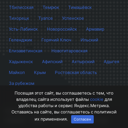
Тбилисская
Темрюк
Тимашёвск
Тихорецк
Туапсе
Успенское
Усть-Лабинск
Новороссийск
Армавир
Геленджик
Горячий Ключ
Ильский
Елизаветинская
Новотитаровская
Хадыженск
Афипский
Ахтырский
Адыгея
Майкоп
Крым
Ростовская область
За рубежом
Посещая этот сайт, вы соглашаетесь с тем, что
владелец сайта использует файлы
cookie
для
удобства работы и сервис Яндекс.Метрика.
Сайт Краснодара
© 2012 - 2026 СМИ Кубани
Оставаясь на сайте, вы соглашаетесь с политикой
их применения.
Согласен
О проекте
Правила
Контакты
Напишите нам