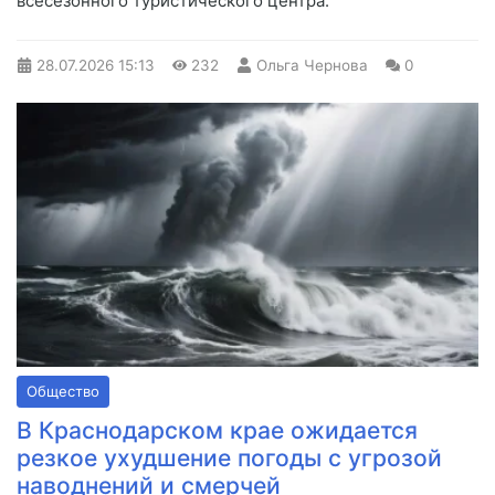
всесезонного туристического центра.
28.07.2026
15:13
232
Ольга Чернова
0
Общество
В Краснодарском крае ожидается
резкое ухудшение погоды с угрозой
наводнений и смерчей