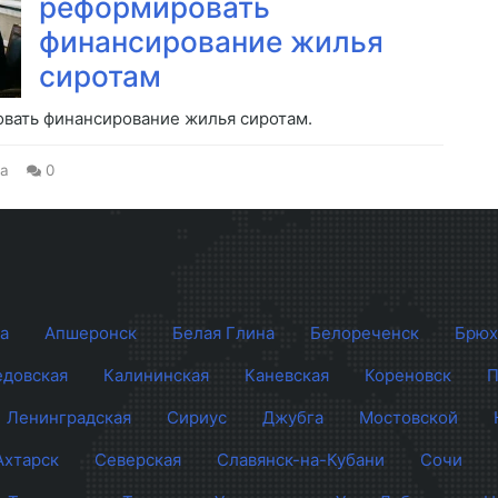
реформировать
финансирование жилья
сиротам
вать финансирование жилья сиротам.
а
0
а
Апшеронск
Белая Глина
Белореченск
Брюх
довская
Калининская
Каневская
Кореновск
П
Ленинградская
Сириус
Джубга
Мостовской
Ахтарск
Северская
Славянск-на-Кубани
Сочи