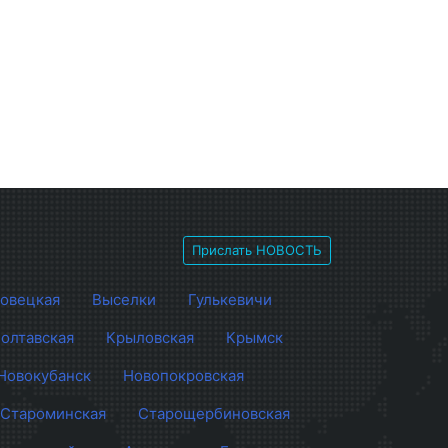
Прислать НОВОСТЬ
овецкая
Выселки
Гулькевичи
олтавская
Крыловская
Крымск
Новокубанск
Новопокровская
Староминская
Старощербиновская