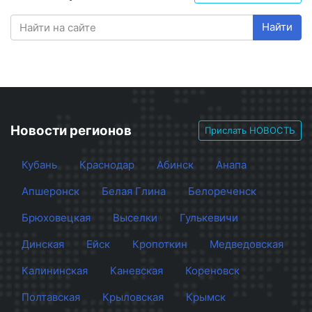
Найти
Новости регионов
Прислать НОВОСТЬ
Кубань
Краснодар
Абинск
Анапа
Апшеронск
Белая Глина
Белореченск
Брюховецкая
Выселки
Гулькевичи
Динская
Ейск
Кропоткин
Медведовская
Калининская
Каневская
Кореновск
Полтавская
Крыловская
Крымск