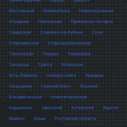
Мостовской
Новокубанск
Новопокровская
Отрадная
Павловская
Приморско-Ахтарск
Северская
Славянск-на-Кубани
Сочи
Староминская
Старощербиновская
Тбилисская
Темрюк
Тимашёвск
Тихорецк
Туапсе
Успенское
Усть-Лабинск
Новороссийск
Армавир
Геленджик
Горячий Ключ
Ильский
Елизаветинская
Новотитаровская
Хадыженск
Афипский
Ахтырский
Адыгея
Майкоп
Крым
Ростовская область