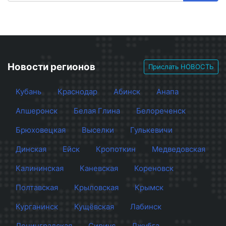
Новости регионов
Прислать НОВОСТЬ
Кубань
Краснодар
Абинск
Анапа
Апшеронск
Белая Глина
Белореченск
Брюховецкая
Выселки
Гулькевичи
Динская
Ейск
Кропоткин
Медведовская
Калининская
Каневская
Кореновск
Полтавская
Крыловская
Крымск
Курганинск
Кущёвская
Лабинск
Ленинградская
Сириус
Джубга