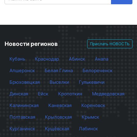
Новости регионов
Прислать НОВОСТЬ
Кубань
Краснодар
Абинск
Анапа
Апшеронск
Белая Глина
Белореченск
Брюховецкая
Выселки
Гулькевичи
Динская
Ейск
Кропоткин
Медведовская
Калининская
Каневская
Кореновск
Полтавская
Крыловская
Крымск
Курганинск
Кущёвская
Лабинск