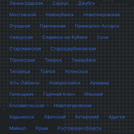
Ленинградская
Сириус
Джубга
Мостовской
Новокубанск
Новопокровская
Отрадная
Павловская
Приморско-Ахтарск
Северская
Славянск-на-Кубани
Сочи
Староминская
Старощербиновская
Тбилисская
Темрюк
Тимашёвск
Тихорецк
Туапсе
Успенское
Усть-Лабинск
Новороссийск
Армавир
Геленджик
Горячий Ключ
Ильский
Елизаветинская
Новотитаровская
Хадыженск
Афипский
Ахтырский
Адыгея
Майкоп
Крым
Ростовская область