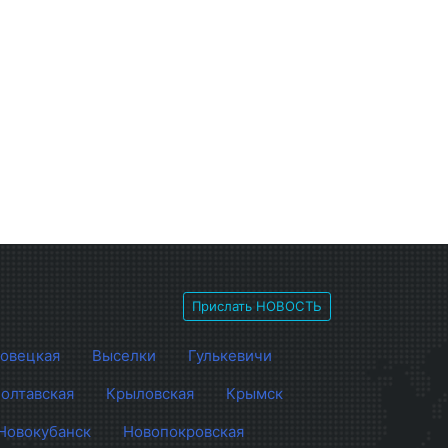
Прислать НОВОСТЬ
овецкая
Выселки
Гулькевичи
олтавская
Крыловская
Крымск
Новокубанск
Новопокровская