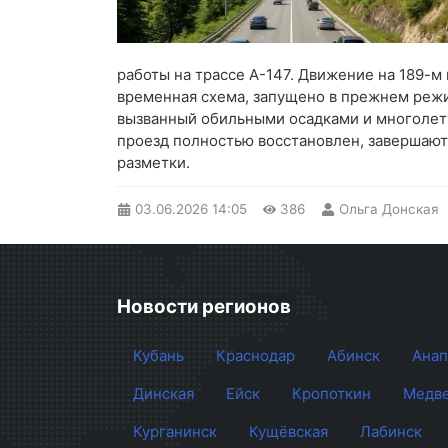
работы на трассе А-147. Движение на 189-м 
временная схема, запущено в прежнем режи
вызванный обильными осадками и многолетн
проезд полностью восстановлен, завершают
разметки.
03.06.2026
14:05
386
Ольга Донская
Новости регионов
Кубань
Краснодар
Абинск
Анап
Динская
Ейск
Кропоткин
Медве
Курганинск
Кущёвская
Лабинск