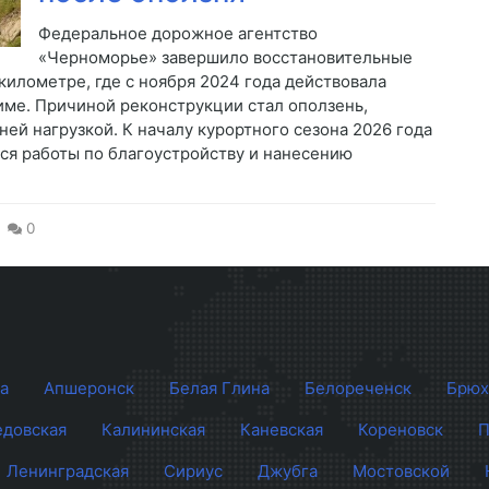
Федеральное дорожное агентство
«Черноморье» завершило восстановительные
километре, где с ноября 2024 года действовала
ме. Причиной реконструкции стал оползень,
ей нагрузкой. К началу курортного сезона 2026 года
ся работы по благоустройству и нанесению
0
а
Апшеронск
Белая Глина
Белореченск
Брюх
довская
Калининская
Каневская
Кореновск
П
Ленинградская
Сириус
Джубга
Мостовской