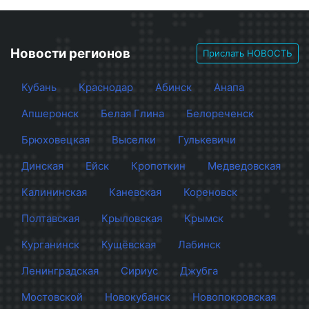
Новости регионов
Прислать НОВОСТЬ
Кубань
Краснодар
Абинск
Анапа
Апшеронск
Белая Глина
Белореченск
Брюховецкая
Выселки
Гулькевичи
Динская
Ейск
Кропоткин
Медведовская
Калининская
Каневская
Кореновск
Полтавская
Крыловская
Крымск
Курганинск
Кущёвская
Лабинск
Ленинградская
Сириус
Джубга
Мостовской
Новокубанск
Новопокровская