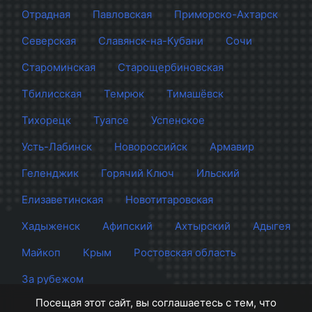
Отрадная
Павловская
Приморско-Ахтарск
Северская
Славянск-на-Кубани
Сочи
Староминская
Старощербиновская
Тбилисская
Темрюк
Тимашёвск
Тихорецк
Туапсе
Успенское
Усть-Лабинск
Новороссийск
Армавир
Геленджик
Горячий Ключ
Ильский
Елизаветинская
Новотитаровская
Хадыженск
Афипский
Ахтырский
Адыгея
Майкоп
Крым
Ростовская область
За рубежом
Посещая этот сайт, вы соглашаетесь с тем, что