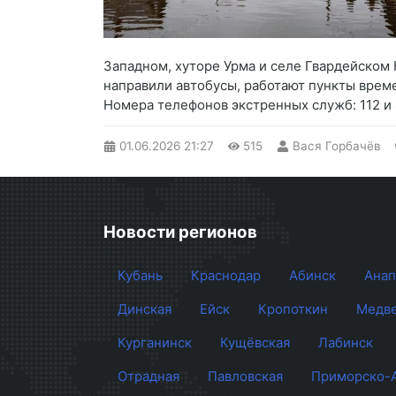
Западном, хуторе Урма и селе Гвардейском
направили автобусы, работают пункты врем
Номера телефонов экстренных служб: 112 и 8
01.06.2026
21:27
515
Вася Горбачёв
Новости регионов
Кубань
Краснодар
Абинск
Анап
Динская
Ейск
Кропоткин
Медве
Курганинск
Кущёвская
Лабинск
Отрадная
Павловская
Приморско-