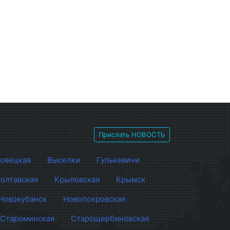
Прислать НОВОСТЬ
овецкая
Выселки
Гулькевичи
олтавская
Крыловская
Крымск
Новокубанск
Новопокровская
Староминская
Старощербиновская