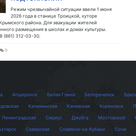
Режим чрезвычайной ситуации ввели 1 июня
2026 года в станице Троицкой, хуторе
 Крымского района. Для эвакуации жителей
енного размещения в школах и домах культуры.
 (861) 312-03-30.
0
а
Апшеронск
Белая Глина
Белореченск
Брюх
довская
Калининская
Каневская
Кореновск
П
Ленинградская
Сириус
Джубга
Мостовской
Ахтарск
Северская
Славянск-на-Кубани
Сочи