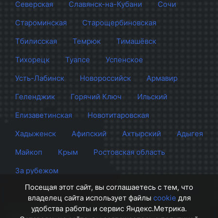
Северская
Славянск-на-Кубани
Сочи
Староминская
Старощербиновская
Тбилисская
Темрюк
Тимашёвск
Тихорецк
Туапсе
Успенское
Усть-Лабинск
Новороссийск
Армавир
Геленджик
Горячий Ключ
Ильский
Елизаветинская
Новотитаровская
Хадыженск
Афипский
Ахтырский
Адыгея
Майкоп
Крым
Ростовская область
За рубежом
Посещая этот сайт, вы соглашаетесь с тем, что
владелец сайта использует файлы
cookie
для
удобства работы и сервис Яндекс.Метрика.
Сайт Краснодара
© 2012 - 2026 СМИ Кубани