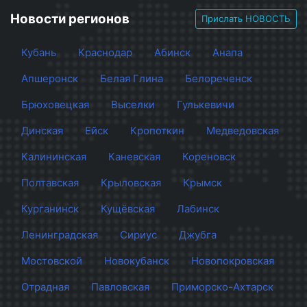
Новости регионов
Прислать НОВОСТЬ
Кубань
Краснодар
Абинск
Анапа
Апшеронск
Белая Глина
Белореченск
Брюховецкая
Выселки
Гулькевичи
Динская
Ейск
Кропоткин
Медведовская
Калининская
Каневская
Кореновск
Полтавская
Крыловская
Крымск
Курганинск
Кущёвская
Лабинск
Ленинградская
Сириус
Джубга
Мостовской
Новокубанск
Новопокровская
Отрадная
Павловская
Приморско-Ахтарск