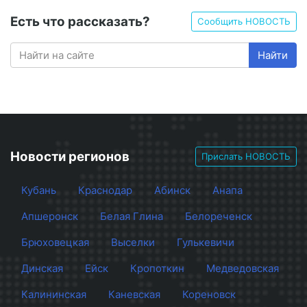
Есть что рассказать?
Сообщить НОВОСТЬ
Найти
Новости регионов
Прислать НОВОСТЬ
Кубань
Краснодар
Абинск
Анапа
Апшеронск
Белая Глина
Белореченск
Брюховецкая
Выселки
Гулькевичи
Динская
Ейск
Кропоткин
Медведовская
Калининская
Каневская
Кореновск