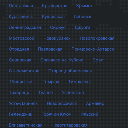
Полтавская
Крыловская
Крымск
Курганинск
Кущёвская
Лабинск
Ленинградская
Сириус
Джубга
Мостовской
Новокубанск
Новопокровская
Отрадная
Павловская
Приморско-Ахтарск
Северская
Славянск-на-Кубани
Сочи
Староминская
Старощербиновская
Тбилисская
Темрюк
Тимашёвск
Тихорецк
Туапсе
Успенское
Усть-Лабинск
Новороссийск
Армавир
Геленджик
Горячий Ключ
Ильский
Елизаветинская
Новотитаровская