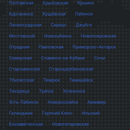
Полтавская
Крыловская
Крымск
Курганинск
Кущёвская
Лабинск
Ленинградская
Сириус
Джубга
Мостовской
Новокубанск
Новопокровская
Отрадная
Павловская
Приморско-Ахтарск
Северская
Славянск-на-Кубани
Сочи
Староминская
Старощербиновская
Тбилисская
Темрюк
Тимашёвск
Тихорецк
Туапсе
Успенское
Усть-Лабинск
Новороссийск
Армавир
Геленджик
Горячий Ключ
Ильский
Елизаветинская
Новотитаровская