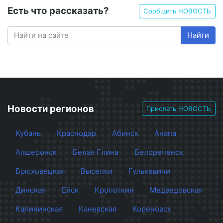
Есть что рассказать?
Сообщить НОВОСТЬ
Найти
Новости регионов
Прислать НОВОСТЬ
Кубань
Краснодар
Абинск
Анапа
Апшеронск
Белая Глина
Белореченск
Брюховецкая
Выселки
Гулькевичи
Динская
Ейск
Кропоткин
Медведовская
Калининская
Каневская
Кореновск