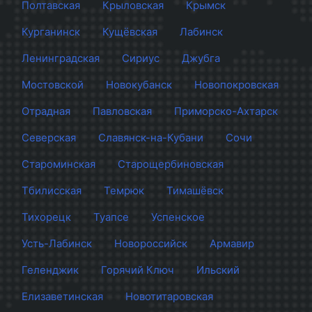
Полтавская
Крыловская
Крымск
Курганинск
Кущёвская
Лабинск
Ленинградская
Сириус
Джубга
Мостовской
Новокубанск
Новопокровская
Отрадная
Павловская
Приморско-Ахтарск
Северская
Славянск-на-Кубани
Сочи
Староминская
Старощербиновская
Тбилисская
Темрюк
Тимашёвск
Тихорецк
Туапсе
Успенское
Усть-Лабинск
Новороссийск
Армавир
Геленджик
Горячий Ключ
Ильский
Елизаветинская
Новотитаровская