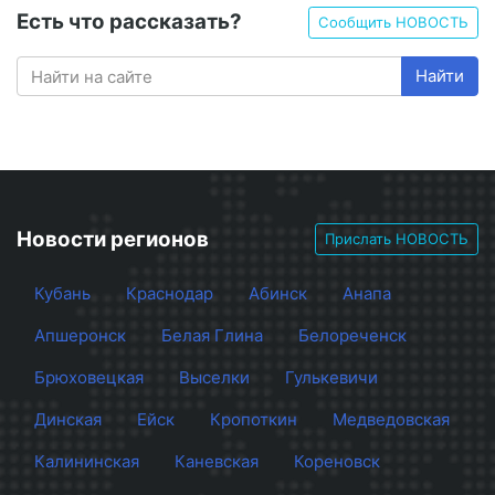
Есть что рассказать?
Сообщить НОВОСТЬ
Найти
Новости регионов
Прислать НОВОСТЬ
Кубань
Краснодар
Абинск
Анапа
Апшеронск
Белая Глина
Белореченск
Брюховецкая
Выселки
Гулькевичи
Динская
Ейск
Кропоткин
Медведовская
Калининская
Каневская
Кореновск