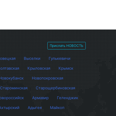
Прислать НОВОСТЬ
овецкая
Выселки
Гулькевичи
олтавская
Крыловская
Крымск
Новокубанск
Новопокровская
Староминская
Старощербиновская
овороссийск
Армавир
Геленджик
Ахтырский
Адыгея
Майкоп