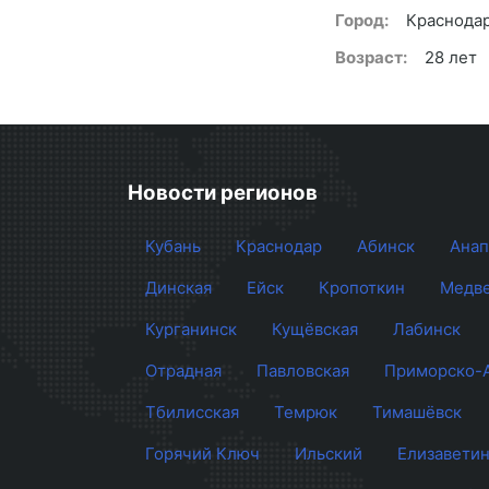
Город:
Краснода
Возраст:
28 лет
Новости регионов
Кубань
Краснодар
Абинск
Анап
Динская
Ейск
Кропоткин
Медве
Курганинск
Кущёвская
Лабинск
Отрадная
Павловская
Приморско-
Тбилисская
Темрюк
Тимашёвск
Горячий Ключ
Ильский
Елизаветин