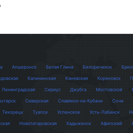
р
а
Апшеронск
Белая Глина
Белореченск
Брюх
довская
Калининская
Каневская
Кореновск
П
Ленинградская
Сириус
Джубга
Мостовской
Ахтарск
Северская
Славянск-на-Кубани
Сочи
Тихорецк
Туапсе
Успенское
Усть-Лабинск
Н
ская
Новотитаровская
Хадыженск
Афипский