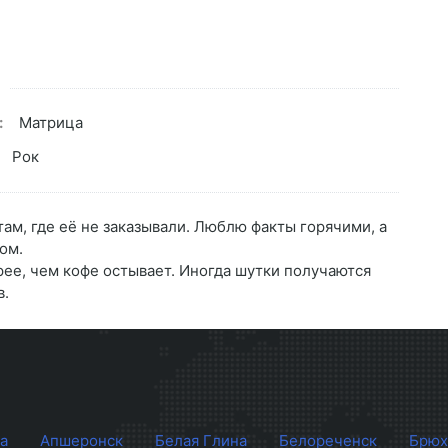
:
Матрица
Рок
ам, где её не заказывали. Люблю факты горячими, а
ом.
ее, чем кофе остывает. Иногда шутки получаются
в.
а
Апшеронск
Белая Глина
Белореченск
Брюх