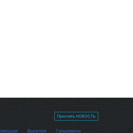
Прислать НОВОСТЬ
овецкая
Выселки
Гулькевичи