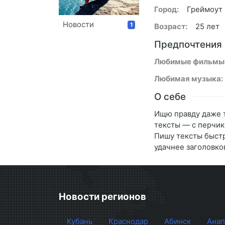
Город:
Греймоут
Новости
1
Возраст:
25 лет
Предпочтения
Любимые фильмы
Любимая музыка:
О себе
Ищю правду даже т
тексты — с перчик
Пишу тексты быстр
удачнее заголовко
Новости регионов
Кубань
Краснодар
Абинск
Анап