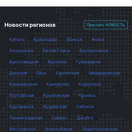
Новости регионов
Прислать НОВОСТЬ
Кубань
Краснодар
Абинск
Анапа
Апшеронск
Белая Глина
Белореченск
Брюховецкая
Выселки
Гулькевичи
Динская
Ейск
Кропоткин
Медведовская
Калининская
Каневская
Кореновск
Полтавская
Крыловская
Крымск
Курганинск
Кущёвская
Лабинск
Ленинградская
Сириус
Джубга
Мостовской
Новокубанск
Новопокровская