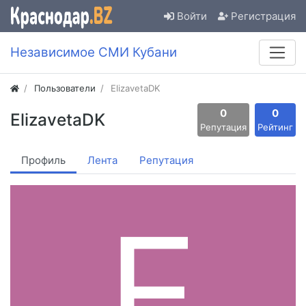
Войти
Регистрация
Независимое СМИ Кубани
Пользователи
ElizavetaDK
0
0
ElizavetaDK
Репутация
Рейтинг
Профиль
Лента
Репутация
E