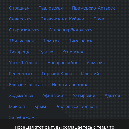
Отрадная
Павловская
Приморско-Ахтарск
Северская
Славянск-на-Кубани
Сочи
Староминская
Старощербиновская
Тбилисская
Темрюк
Тимашёвск
Тихорецк
Туапсе
Успенское
Усть-Лабинск
Новороссийск
Армавир
Геленджик
Горячий Ключ
Ильский
Елизаветинская
Новотитаровская
Хадыженск
Афипский
Ахтырский
Адыгея
Майкоп
Крым
Ростовская область
За рубежом
Посещая этот сайт, вы соглашаетесь с тем, что