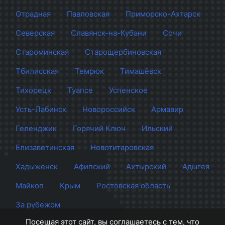
Отрадная
Павловская
Приморско-Ахтарск
Северская
Славянск-на-Кубани
Сочи
Староминская
Старощербиновская
Тбилисская
Темрюк
Тимашёвск
Тихорецк
Туапсе
Успенское
Усть-Лабинск
Новороссийск
Армавир
Геленджик
Горячий Ключ
Ильский
Елизаветинская
Новотитаровская
Хадыженск
Афипский
Ахтырский
Адыгея
Майкоп
Крым
Ростовская область
За рубежом
Посещая этот сайт, вы соглашаетесь с тем, что