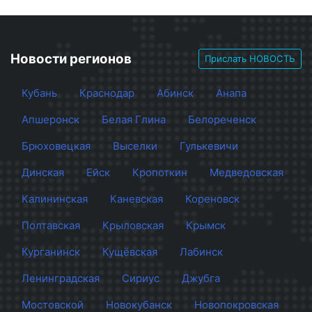
Новости регионов
Прислать НОВОСТЬ
Кубань
Краснодар
Абинск
Анапа
Апшеронск
Белая Глина
Белореченск
Брюховецкая
Выселки
Гулькевичи
Динская
Ейск
Кропоткин
Медведовская
Калининская
Каневская
Кореновск
Полтавская
Крыловская
Крымск
Курганинск
Кущёвская
Лабинск
Ленинградская
Сириус
Джубга
Мостовской
Новокубанск
Новопокровская