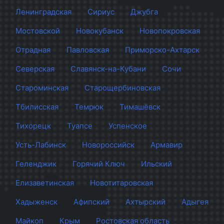
Ленинградская
Сириус
Джубга
Мостовской
Новокубанск
Новопокровская
Отрадная
Павловская
Приморско-Ахтарск
Северская
Славянск-на-Кубани
Сочи
Староминская
Старощербиновская
Тбилисская
Темрюк
Тимашёвск
Тихорецк
Туапсе
Успенское
Усть-Лабинск
Новороссийск
Армавир
Геленджик
Горячий Ключ
Ильский
Елизаветинская
Новотитаровская
Хадыженск
Афипский
Ахтырский
Адыгея
Майкоп
Крым
Ростовская область