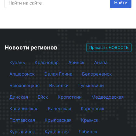
Найти
Новости регионов
Прислать НОВОСТЬ
Кубань
Краснодар
Абинск
Анапа
Апшеронск
Белая Глина
Белореченск
Брюховецкая
Выселки
Гулькевичи
Динская
Ейск
Кропоткин
Медведовская
Калининская
Каневская
Кореновск
Полтавская
Крыловская
Крымск
Курганинск
Кущёвская
Лабинск