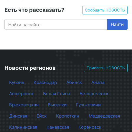
Есть что рассказать?
Сообщить НОВОСТЬ
Найти
Новости регионов
Прислать НОВОСТЬ
Кубань
Краснодар
Абинск
Анапа
Апшеронск
Белая Глина
Белореченск
Брюховецкая
Выселки
Гулькевичи
Динская
Ейск
Кропоткин
Медведовская
Калининская
Каневская
Кореновск