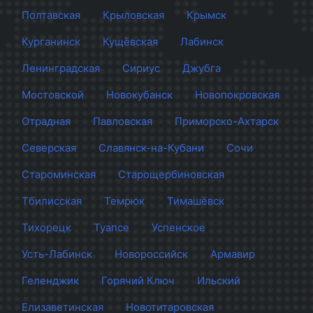
Полтавская
Крыловская
Крымск
Курганинск
Кущёвская
Лабинск
Ленинградская
Сириус
Джубга
Мостовской
Новокубанск
Новопокровская
Отрадная
Павловская
Приморско-Ахтарск
Северская
Славянск-на-Кубани
Сочи
Староминская
Старощербиновская
Тбилисская
Темрюк
Тимашёвск
Тихорецк
Туапсе
Успенское
Усть-Лабинск
Новороссийск
Армавир
Геленджик
Горячий Ключ
Ильский
Елизаветинская
Новотитаровская