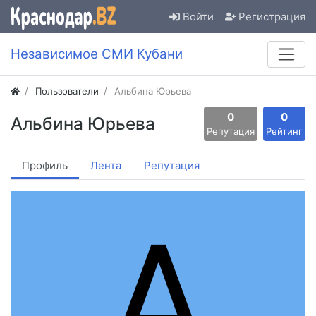
Войти
Регистрация
Независимое СМИ Кубани
Пользователи
Альбина Юрьева
0
0
Альбина Юрьева
Репутация
Рейтинг
Профиль
Лента
Репутация
А