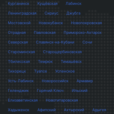
Курганинск
Кущёвская
Лабинск
Ленинградская
Сириус
Джубга
Мостовской
Новокубанск
Новопокровская
Отрадная
Павловская
Приморско-Ахтарск
Северская
Славянск-на-Кубани
Сочи
Староминская
Старощербиновская
Тбилисская
Темрюк
Тимашёвск
Тихорецк
Туапсе
Успенское
Усть-Лабинск
Новороссийск
Армавир
Геленджик
Горячий Ключ
Ильский
Елизаветинская
Новотитаровская
Хадыженск
Афипский
Ахтырский
Адыгея