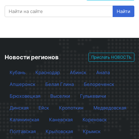
Найти
Новости регионов
Прислать НОВОСТЬ
Кубань
Краснодар
Абинск
Анапа
Апшеронск
Белая Глина
Белореченск
Брюховецкая
Выселки
Гулькевичи
Динская
Ейск
Кропоткин
Медведовская
Калининская
Каневская
Кореновск
Полтавская
Крыловская
Крымск