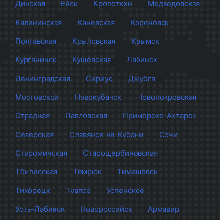
Динская
Ейск
Кропоткин
Медведовская
Калининская
Каневская
Кореновск
Полтавская
Крыловская
Крымск
Курганинск
Кущёвская
Лабинск
Ленинградская
Сириус
Джубга
Мостовской
Новокубанск
Новопокровская
Отрадная
Павловская
Приморско-Ахтарск
Северская
Славянск-на-Кубани
Сочи
Староминская
Старощербиновская
Тбилисская
Темрюк
Тимашёвск
Тихорецк
Туапсе
Успенское
Усть-Лабинск
Новороссийск
Армавир