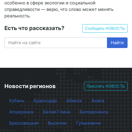
особенно в сфере экологии и социальной
справедливости — верю, что слово может менять
реальность.
Есть что рассказать?
Сообщить НОВОСТЬ
Найти
Новости регионов
Прислать НОВОСТЬ
Кубань
Краснодар
Абинск
Анапа
Апшеронск
Белая Глина
Белореченск
Брюховецкая
Выселки
Гулькевичи