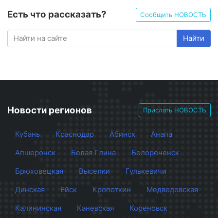
Есть что рассказать?
Сообщить НОВОСТЬ
Найти
Новости регионов
Прислать НОВОСТЬ
Кубань
Краснодар
Абинск
Анапа
Апшеронск
Белая Глина
Белореченск
Брюховецкая
Выселки
Гулькевичи
Динская
Ейск
Кропоткин
Медведовская
Калининская
Каневская
Кореновск