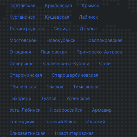
Полтавская
Крыловская
Крымск
Курганинск
Кущёвская
Лабинск
Ленинградская
Сириус
Джубга
Мостовской
Новокубанск
Новопокровская
Отрадная
Павловская
Приморско-Ахтарск
Северская
Славянск-на-Кубани
Сочи
Староминская
Старощербиновская
Тбилисская
Темрюк
Тимашёвск
Тихорецк
Туапсе
Успенское
Усть-Лабинск
Новороссийск
Армавир
Геленджик
Горячий Ключ
Ильский
Елизаветинская
Новотитаровская