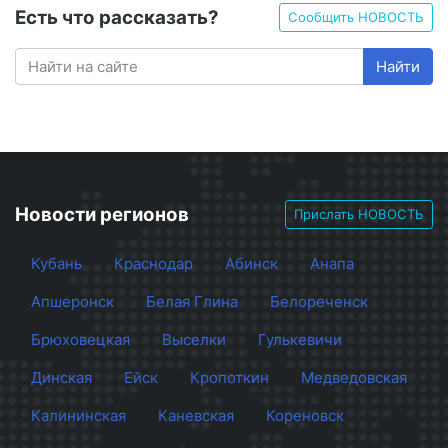
Есть что рассказать?
Сообщить НОВОСТЬ
Найти
Новости регионов
Прислать НОВОСТЬ
Кубань
Краснодар
Абинск
Анапа
Апшеронск
Белая Глина
Белореченск
Брюховецкая
Выселки
Гулькевичи
Динская
Ейск
Кропоткин
Медведовская
Калининская
Каневская
Кореновск