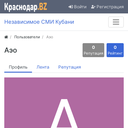
Войти
Регистрация
Независимое СМИ Кубани
Пользователи
Аэо
0
0
Аэо
Репутация
Рейтинг
Профиль
Лента
Репутация
А