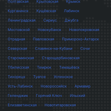
Полтавская
Крыловская
Крымск
Курганинск
Кущёвская
Лабинск
Ленинградская
Сириус
Джубга
Мостовской
Новокубанск
Новопокровская
Отрадная
Павловская
Приморско-Ахтарск
Северская
Славянск-на-Кубани
Сочи
Староминская
Старощербиновская
Тбилисская
Темрюк
Тимашёвск
Тихорецк
Туапсе
Успенское
Усть-Лабинск
Новороссийск
Армавир
Геленджик
Горячий Ключ
Ильский
Елизаветинская
Новотитаровская