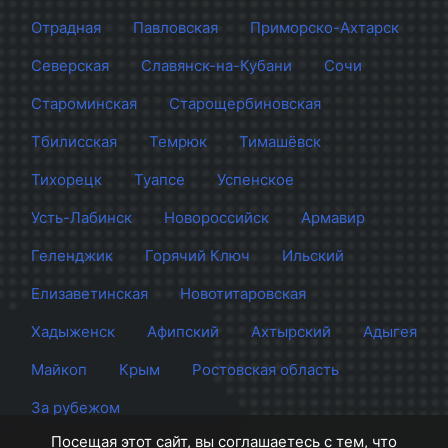
Отрадная
Павловская
Приморско-Ахтарск
Северская
Славянск-на-Кубани
Сочи
Староминская
Старощербиновская
Тбилисская
Темрюк
Тимашёвск
Тихорецк
Туапсе
Успенское
Усть-Лабинск
Новороссийск
Армавир
Геленджик
Горячий Ключ
Ильский
Елизаветинская
Новотитаровская
Хадыженск
Афипский
Ахтырский
Адыгея
Майкоп
Крым
Ростовская область
За рубежом
Посещая этот сайт, вы соглашаетесь с тем, что