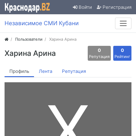
Войти
Регистрация
Независимое СМИ Кубани
Пользователи
Харина Арина
0
0
Харина Арина
Репутация
Рейтинг
Профиль
Лента
Репутация
Х