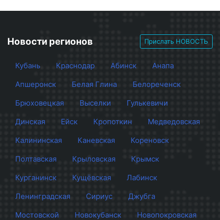
Новости регионов
Прислать НОВОСТЬ
Кубань
Краснодар
Абинск
Анапа
Апшеронск
Белая Глина
Белореченск
Брюховецкая
Выселки
Гулькевичи
Динская
Ейск
Кропоткин
Медведовская
Калининская
Каневская
Кореновск
Полтавская
Крыловская
Крымск
Курганинск
Кущёвская
Лабинск
Ленинградская
Сириус
Джубга
Мостовской
Новокубанск
Новопокровская