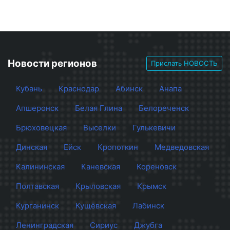
Новости регионов
Прислать НОВОСТЬ
Кубань
Краснодар
Абинск
Анапа
Апшеронск
Белая Глина
Белореченск
Брюховецкая
Выселки
Гулькевичи
Динская
Ейск
Кропоткин
Медведовская
Калининская
Каневская
Кореновск
Полтавская
Крыловская
Крымск
Курганинск
Кущёвская
Лабинск
Ленинградская
Сириус
Джубга