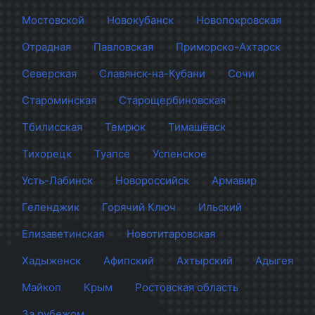
Мостовской
Новокубанск
Новопокровская
Отрадная
Павловская
Приморско-Ахтарск
Северская
Славянск-на-Кубани
Сочи
Староминская
Старощербиновская
Тбилисская
Темрюк
Тимашёвск
Тихорецк
Туапсе
Успенское
Усть-Лабинск
Новороссийск
Армавир
Геленджик
Горячий Ключ
Ильский
Елизаветинская
Новотитаровская
Хадыженск
Афипский
Ахтырский
Адыгея
Майкоп
Крым
Ростовская область
За рубежом