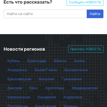
Есть что рассказать?
Сообщить НОВОСТЬ
Найти
Новости регионов
Прислать НОВОСТЬ
Кубань
Краснодар
Абинск
Анапа
Апшеронск
Белая Глина
Белореченск
Брюховецкая
Выселки
Гулькевичи
Динская
Ейск
Кропоткин
Медведовская
Калининская
Каневская
Кореновск
Полтавская
Крыловская
Крымск