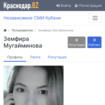
Войти
Регистрация
Независимое СМИ Кубани
Пользователи
Земфира Мугайминова
Земфира
0
0
Мугайминова
Репутация
Рейтинг
Профиль
Лента
Репутация