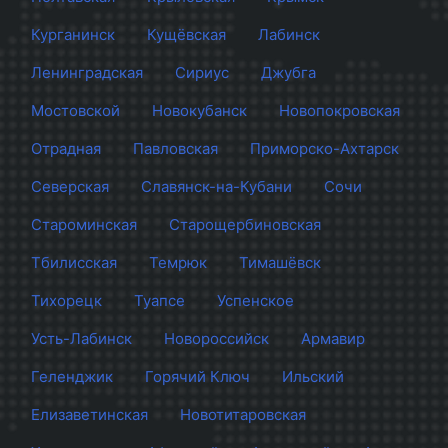
Курганинск
Кущёвская
Лабинск
Ленинградская
Сириус
Джубга
Мостовской
Новокубанск
Новопокровская
Отрадная
Павловская
Приморско-Ахтарск
Северская
Славянск-на-Кубани
Сочи
Староминская
Старощербиновская
Тбилисская
Темрюк
Тимашёвск
Тихорецк
Туапсе
Успенское
Усть-Лабинск
Новороссийск
Армавир
Геленджик
Горячий Ключ
Ильский
Елизаветинская
Новотитаровская