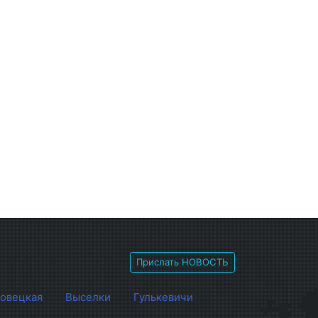
Прислать НОВОСТЬ
овецкая
Выселки
Гулькевичи