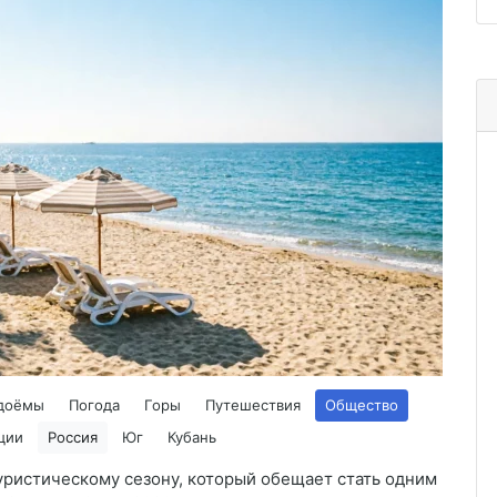
доёмы
Погода
Горы
Путешествия
Общество
ции
Россия
Юг
Кубань
уристическому сезону, который обещает стать одним