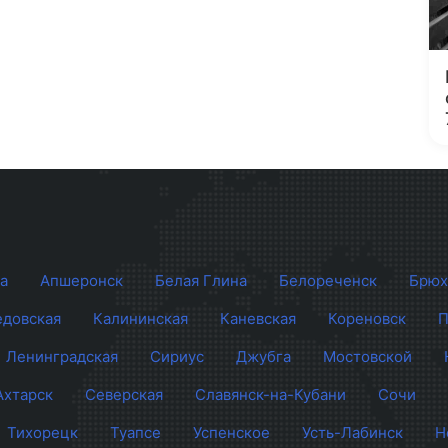
а
Апшеронск
Белая Глина
Белореченск
Брюх
довская
Калининская
Каневская
Кореновск
П
Ленинградская
Сириус
Джубга
Мостовской
Ахтарск
Северская
Славянск-на-Кубани
Сочи
Тихорецк
Туапсе
Успенское
Усть-Лабинск
Н