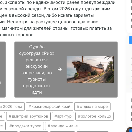
о, эксперты по недвижимости ранее предупреждали
 и сезонной аренды. В этом 2026 году отдыхающим
цен в высокий сезон, либо искать варианты
ии. Несмотря на растущее ценовое давление,
магнитом для жителей страны, готовых платить за
 южных городов.
Судьба
сухогруза «Рио»
решается:
и
экскурсии
запретили, но
туристы
и
продолжают
идти
я 2026 года
краснодарский край
отдых на море
ье
дмитрий арутюнов
арт-тур
золотое кольцо
се
продажи туров
аренда жилья