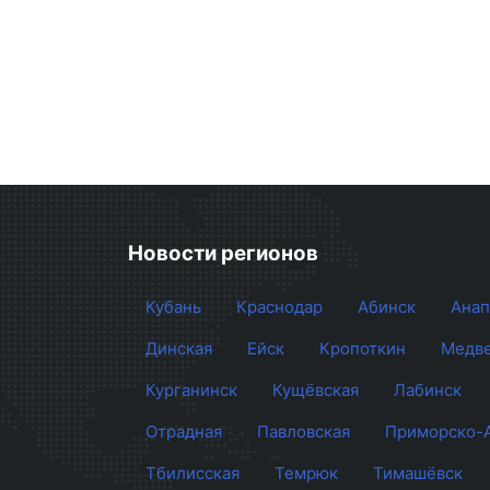
Новости регионов
Кубань
Краснодар
Абинск
Анап
Динская
Ейск
Кропоткин
Медве
Курганинск
Кущёвская
Лабинск
Отрадная
Павловская
Приморско-
Тбилисская
Темрюк
Тимашёвск