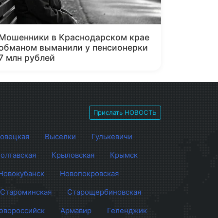
Мошенники в Краснодарском крае
обманом выманили у пенсионерки
7 млн рублей
Прислать НОВОСТЬ
овецкая
Выселки
Гулькевичи
олтавская
Крыловская
Крымск
Новокубанск
Новопокровская
Староминская
Старощербиновская
овороссийск
Армавир
Геленджик