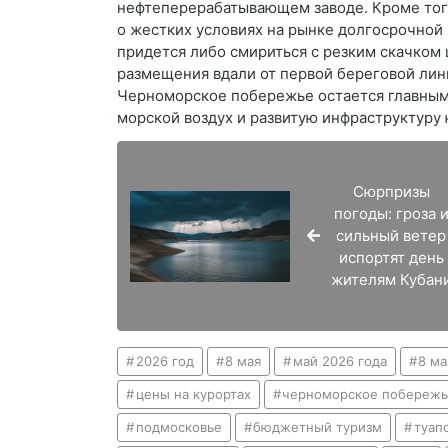
нефтеперерабатывающем заводе. Кроме тог
о жестких условиях на рынке долгосрочной
придется либо смириться с резким скачком 
размещения вдали от первой береговой лин
Черноморское побережье остается главным 
морской воздух и развитую инфраструктуру
Сюрпризы
погоды: гроза 
сильный ветер
испортят день
жителям Кубан
2026 год
8 мая
май 2026 года
8 ма
цены на курортах
черноморское побереж
подмосковье
бюджетный туризм
туап