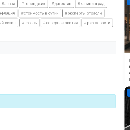
анапа
геленджик
дагестан
калининград
нфляция
стоимость в сутки
эксперты отрасли
й сезон
казань
северная осетия
риа новости